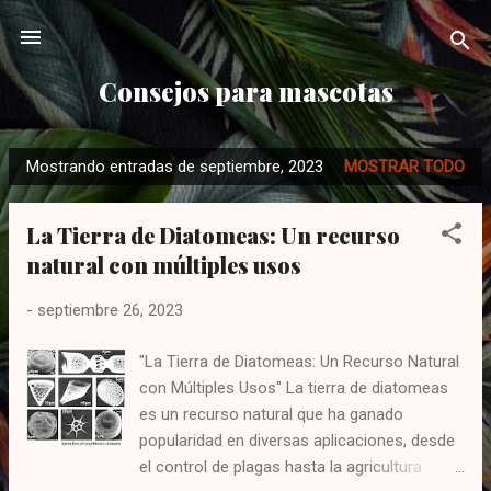
Ir al contenido principal
Consejos para mascotas
Mostrando entradas de septiembre, 2023
MOSTRAR TODO
E
n
La Tierra de Diatomeas: Un recurso
t
natural con múltiples usos
r
a
-
septiembre 26, 2023
d
a
"La Tierra de Diatomeas: Un Recurso Natural
s
con Múltiples Usos" La tierra de diatomeas
es un recurso natural que ha ganado
popularidad en diversas aplicaciones, desde
el control de plagas hasta la agricultura