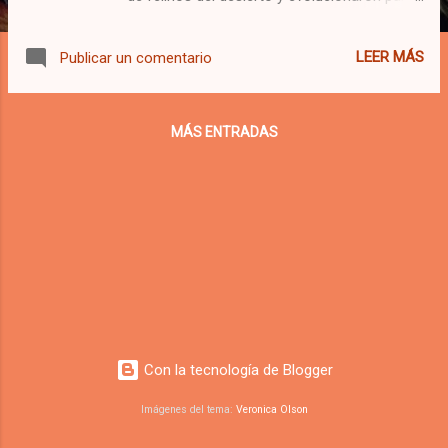
obtener la mayor parte de su hidratación
directamente de los alimentos, como presas
LEER MÁS
Publicar un comentario
frescas que contienen hasta un 70% de
agua. Sin embargo, la mayoría de los gatos
domésticos se alimentan de pienso seco,
MÁS ENTRADAS
que tiene como máximo un 10% de
humedad, lo que puede llevar a
deshidratación crónica y problemas de salud
como enfermedades renales.
Con la tecnología de Blogger
Imágenes del tema:
Veronica Olson