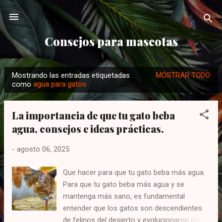
Ir al contenido principal
Consejos para mascotas
Mostrando las entradas etiquetadas
MOSTRAR TODO
E
como
agua para gatos
n
t
La importancia de que tu gato beba
r
agua, consejos e ideas prácticas.
a
d
-
agosto 06, 2025
a
s
Que hacer para que tu gato beba más agua.
Para que tu gato beba más agua y se
mantenga más sano, es fundamental
entender que los gatos son descendientes
de felinos del desierto y evolucionaron para