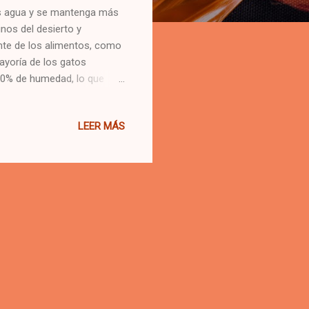
ás agua y se mantenga más
nos del desierto y
nte de los alimentos, como
ayoría de los gatos
10% de humedad, lo que
rmedades renales.
LEER MÁS