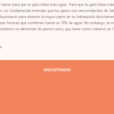
 hacer para que tu gato beba más agua. Para que tu gato beba m
o, es fundamental entender que los gatos son descendientes de feli
lucionaron para obtener la mayor parte de su hidratación directame
sas frescas que contienen hasta un 70% de agua. Sin embargo, la m
ésticos se alimentan de pienso seco, que tiene como máximo un 
de llevar a deshidratación crónica y problemas de salud como enfe
io
MÁS ENTRADAS