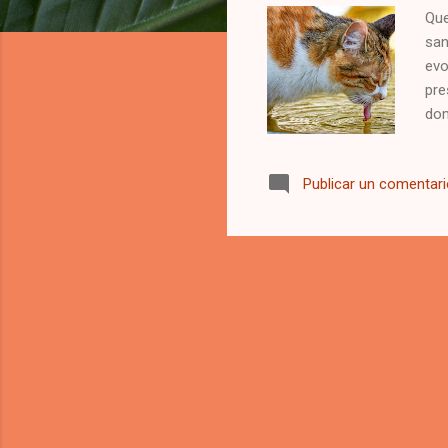
Que
san
evo
pre
dom
pue
Publicar un comentar