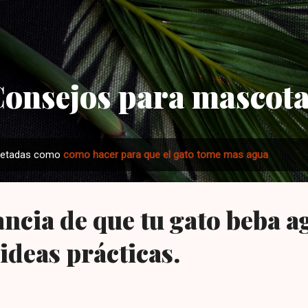
Ir al contenido principal
onsejos para mascot
quetadas como
como hacer para que el gato tome mas agua
ncia de que tu gato beba a
ideas prácticas.