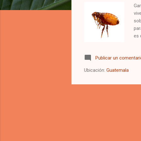
Gar
viv
sob
par
es 
de 
sob
Publicar un comentar
una
tu 
Ubicación:
Guatemala
pul
Man