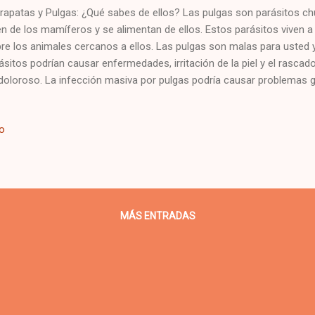
rapatas y Pulgas: ¿Qué sabes de ellos? Las pulgas son parásitos c
en de los mamíferos y se alimentan de ellos. Estos parásitos viven a
re los animales cercanos a ellos. Las pulgas son malas para usted
ásitos podrían causar enfermedades, irritación de la piel y el rasca
doloroso. La infección masiva por pulgas podría causar problemas 
los efectos secundarios más peligrosos que pueden causar las pulg
re las pulgas: 1. Las mascotas tienen que salir a la calle para cont
io
 mascota de interior, no estás a salvo de las pulgas, ya que estos p
hogar de diversas formas. 2. No necesito preocuparme por las pulgas
gas pueden sobrevivir y prosperar en climas más fríos dentro de tu 
tener mi casa limpia...
MÁS ENTRADAS