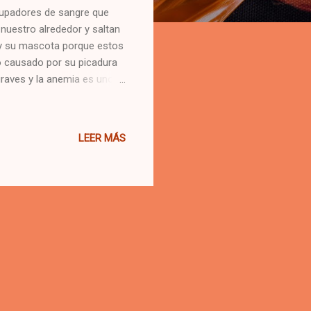
hupadores de sangre que
 nuestro alrededor y saltan
 y su mascota porque estos
do causado por su picadura
graves y la anemia es uno
as. Creencias erróneas
raer pulgas : Aunque tengas
arásitos pueden ingresar a
LEER MÁS
 durante el invierno : Las
casa que es más cálida. 3.