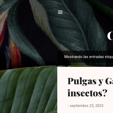
C
Mostrando las entradas eti
E
n
t
Pulgas y G
r
a
insectos?
d
a
s
-
septiembre 25, 2023