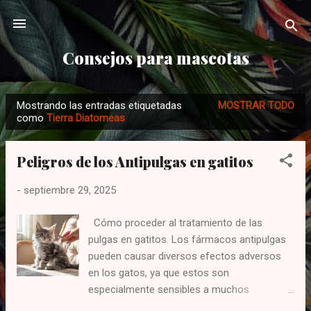
Ir al contenido principal
Consejos para mascotas
Mostrando las entradas etiquetadas
MOSTRAR TODO
E
como
Tierra Diatomeas
n
t
Peligros de los Antipulgas en gatitos
r
a
-
septiembre 29, 2025
d
a
Cómo proceder al tratamiento de las
pulgas en gatitos. Los fármacos antipulgas
s
pueden causar diversos efectos adversos
en los gatos, ya que estos son
especialmente sensibles a muchos
productos químicos debido a sus