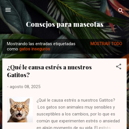
Ir al contenido principal
Consejos para mascotas
Mostrando las entradas etiquetadas
MOSTRAR TODO
E
como
gatos inseguros
n
t
¿Qué le causa estrés a nuestros
r
Gatitos?
a
d
-
agosto 08, 2025
a
s
¿Qué le causa estrés a nuestros Gatitos?
Los gatos son animales muy sensibles y
susceptibles a los cambios, por lo que es
común que experimenten estrés o ansiedad
en algún momento de su vida. El estrés