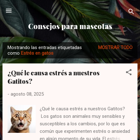
Ir al contenido principal
Consejos para mascotas
Mostrando las entradas etiquetadas
MOSTRAR TODO
E
como
Estrés en gatos
n
t
¿Qué le causa estrés a nuestros
r
Gatitos?
a
d
-
agosto 08, 2025
a
s
¿Qué le causa estrés a nuestros Gatitos?
Los gatos son animales muy sensibles y
susceptibles a los cambios, por lo que es
común que experimenten estrés o ansiedad
en algún momento de su vida. El estrés