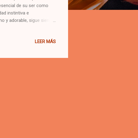
 esencial de su ser como
ad instintiva e
no y adorable, sigue siendo
los, son sus principales
n, también disfrutan de
LEER MÁS
alizar este instinto. No
rcan su territorio . Los
el instinto de proteger su