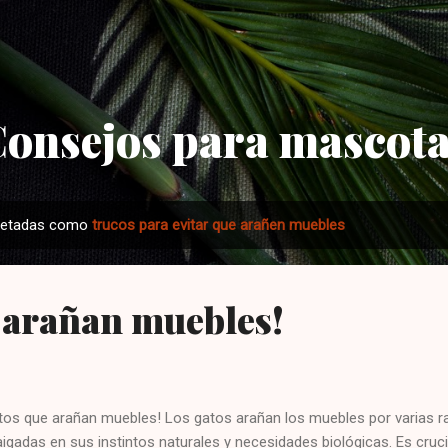
Ir al contenido principal
onsejos para mascot
quetadas como
trucos para evitar que arañen muebles
 arañan muebles!
tos que arañan muebles! Los gatos arañan los muebles por varias ra
aigadas en sus instintos naturales y necesidades biológicas. Es cru