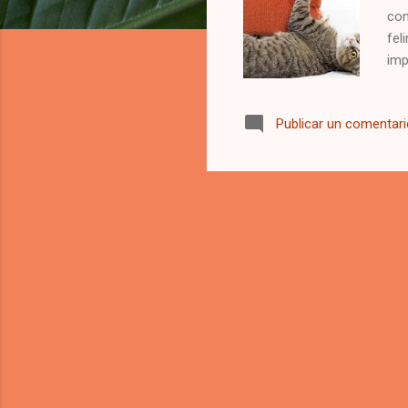
con
fel
imp
un 
her
Publicar un comentar
jue
ara
gat
esp