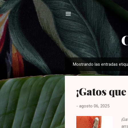
C
Mostrando las entradas eti
E
n
t
¡Gatos que
r
a
d
-
agosto 06, 2025
a
s
¡Ga
arr