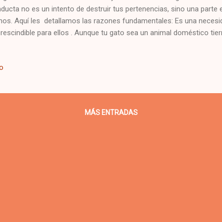
ducta no es un intento de destruir tus pertenencias, sino una parte
inos. Aquí les detallamos las razones fundamentales: Es una necesid
rescindible para ellos . Aunque tu gato sea un animal doméstico tier
depredador por naturaleza. Sus uñas afiladas, al igual que sus colmil
ramientas para cazar y defenderse de otros animales. Por esta razó
io
gos de "depredador y presa" con sus juguetes, ya que les permite can
ñan solo para afilarse las uñas, pero sí es una función importante. Ma
os, al igual que otros animales con antecedentes primitivos, poseen 
acio. Los felinos salvajes marc...
MÁS ENTRADAS