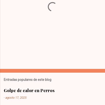
a
r
i
o
s
Entradas populares de este blog
Golpe de calor en Perros
-
agosto 17, 2025