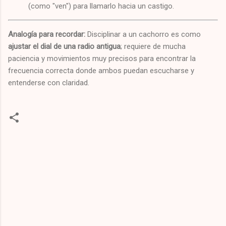
(como "ven") para llamarlo hacia un castigo.
Analogía para recordar:
Disciplinar a un cachorro es como
ajustar el dial de una radio antigua
; requiere de mucha
paciencia y movimientos muy precisos para encontrar la
frecuencia correcta donde ambos puedan escucharse y
entenderse con claridad.
C
o
m
e
n
t